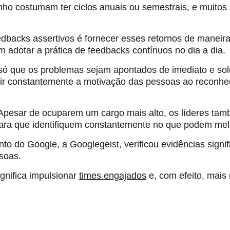
ho costumam ter ciclos anuais ou semestrais, e muito
dbacks assertivos é fornecer esses retornos de maneira
m adotar a prática de feedbacks contínuos no dia a dia.
 só que os problemas sejam apontados de imediato e sol
r constantemente a motivação das pessoas ao reconhec
 Apesar de ocuparem um cargo mais alto, os líderes tam
para que identifiquem constantemente no que podem mel
 do Google, a Googlegeist, verificou evidências signif
soas.
ignifica impulsionar
times engajados
e, com efeito, mais 