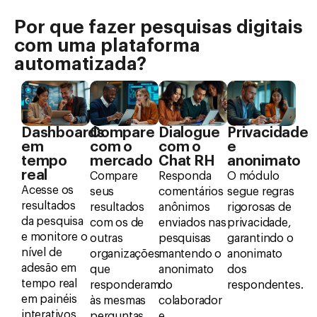
Por que fazer pesquisas digitais
com uma plataforma
automatizada?
Dashboards
Compare
Dialogue
Privacidade
em
com o
com o
e
tempo
mercado
Chat RH
anonimato
real
Compare
Responda
O módulo
Acesse os
seus
comentários
segue regras
resultados
resultados
anônimos
rigorosas de
da pesquisa
com os de
enviados nas
privacidade,
e monitore o
outras
pesquisas
garantindo o
nível de
organizações
mantendo o
anonimato
adesão em
que
anonimato
dos
tempo real
responderam
do
respondentes.
em painéis
às mesmas
colaborador
interativos.
perguntas
e