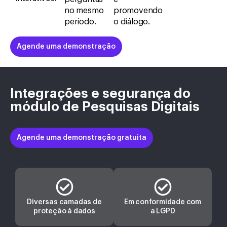
no mesmo
promovendo
período.
o diálogo.
Agende uma demonstração
Integrações e segurança do
módulo de Pesquisas Digitais
Agende uma demonstração gratuita
Diversas camadas de
Em conformidade com
proteção à dados
a LGPD