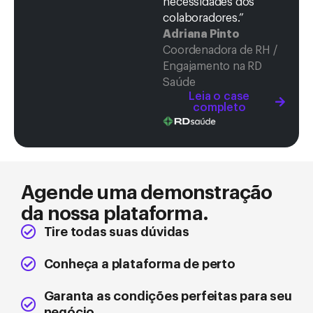
necessidades dos
colaboradores.”
Adriana Pinto
Coordenadora de RH /
Engajamento na RD
Saúde
Leia o case
completo
Agende uma demonstração
da nossa plataforma.
Tire todas suas dúvidas
Conheça a plataforma de perto
Garanta as condições perfeitas para seu
negócio