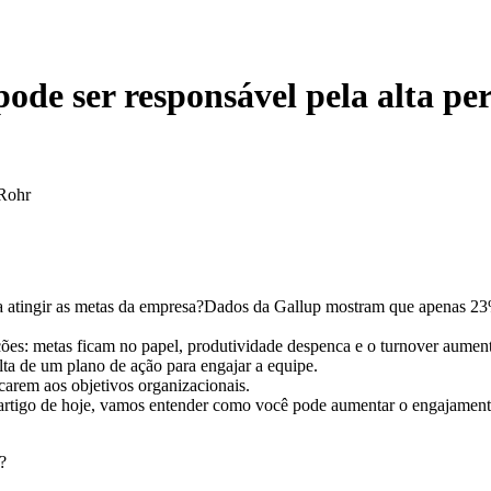
ode ser responsável pela alta p
Rohr
ara atingir as metas da empresa?Dados da Gallup mostram que apenas 
ções: metas ficam no papel, produtividade despenca e o turnover aumen
lta de um plano de ação para engajar a equipe.
icarem aos objetivos organizacionais.
no artigo de hoje, vamos entender como você pode aumentar o engajament
?