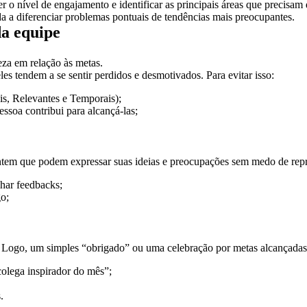
o nível de engajamento e identificar as principais áreas que precisam 
 a diferenciar problemas pontuais de tendências mais preocupantes.
da equipe
eza em relação às metas.
s tendem a se sentir perdidos e desmotivados. Para evitar isso:
s, Relevantes e Temporais);
ssoa contribui para alcançá-las;
m que podem expressar suas ideias e preocupações sem medo de represá
lhar feedbacks;
go;
Logo, um simples “obrigado” ou uma celebração por metas alcançadas p
olega inspirador do mês”;
.