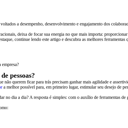
os voltados a desempenho, desenvolvimento e engajamento dos colaborado
ionais, deixa de focar sua energia no que mais importa: proporcionar 
estaque, continue lendo este artigo e descubra as melhores ferramentas 
a empresa?
 de pessoas?
e não querem ficar para trás precisam ganhar mais agilidade e assertiv
or
a melhor possível para, em primeiro lugar, estimular seu desejo de 
dar no dia a dia? A resposta é simples: com o auxílio de ferramentas d
como: