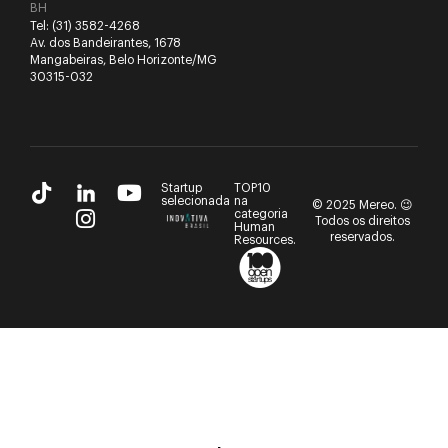
BH
Tel:
(31) 3582-4268
Av. dos Bandeirantes, 1678
Mangabeiras, Belo Horizonte/MG
30315-032
Startup
TOP10
selecionada
na
© 2025 Mereo. 😉
categoria
Todos os direitos
Human
reservados.
Resources.