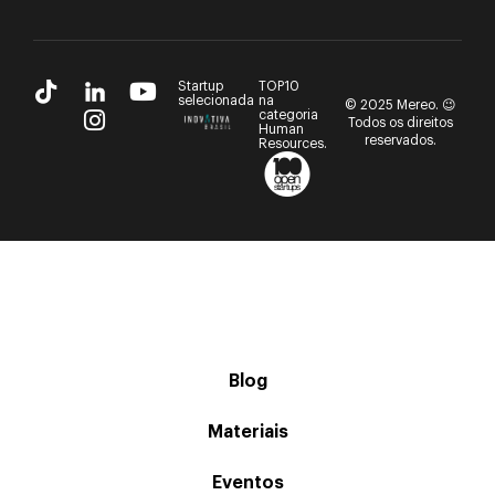
Startup
TOP10
selecionada
na
© 2025 Mereo. 😉
categoria
Todos os direitos
Human
reservados.
Resources.
Blog
Materiais
Eventos