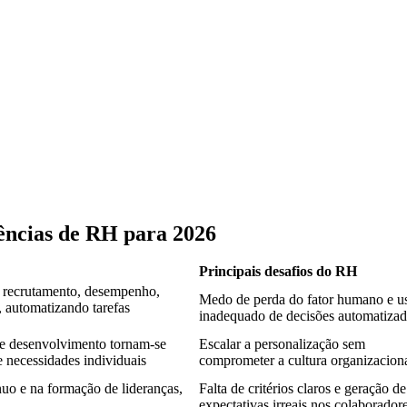
ências de RH para 2026
Principais desafios do RH
m recrutamento, desempenho,
Medo de perda do fator humano e u
 automatizando tarefas
inadequado de decisões automatizad
 de desenvolvimento tornam-se
Escalar a personalização sem
e necessidades individuais
comprometer a cultura organizacion
uo e na formação de lideranças,
Falta de critérios claros e geração de
expectativas irreais nos colaborador