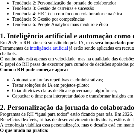
Tendência 2: Personalização da jornada do colaborador
Tendência 3: Gestão de carreiras e sucessão
Tendência 4: HR Tech com foco no colaborador e na ética
Tendência 5: Gestão por competências
Tendência 6: People Analytics mais maduro e ético
1. Inteligência artificial e automação como
Em 2026, o RH não será substituído pela IA, mas
será impactado por
Ferramentas de
inteligência artificial
já estão sendo aplicadas em recru
chatbots.
O ganho não está apenas em velocidade, mas na qualidade das decisõe
O papel do RH passa de executor para curador de decisões apoiadas p
Como o RH pode começar agora:
Automatizar tarefas repetitivas e administrativas;
Testar soluções de IA em projetos-piloto;
Criar diretrizes claras de ética e governança algorítmica;
Capacitar o time para interpretar dados e transformar insights em
2. Personalização da jornada do colaborad
Programas de RH “igual para todos” estão ficando para trás. Em 2026,
Benefícios flexíveis, trilhas de desenvolvimento individuais, estilos d
A tecnologia viabiliza essa personalização, mas o desafio está em manter
O que muda na prática: