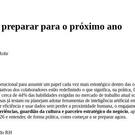
 preparar para o próximo ano
Rohr
acional para assumir um papel cada vez mais estratégico dentro das o
ivas dos colaboradores estão redefinindo o que significa, na prática, f
rca de 44% das habilidades exigidas no mercado de trabalho atual sof
 já testam ou planejam adotar ferramentas de inteligência artificial 
r eficiência e usar dados sem perder a proximidade humana, o engajamen
riências, guardião da cultura e parceiro estratégico do negócio
, a
26 e entender, de forma prática, como começar a se preparar agora.
s do RH