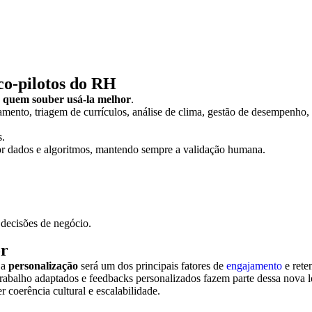
 co-pilotos do RH
 quem souber usá-la melhor
.
tamento, triagem de currículos, análise de clima, gestão de desempenh
s.
or dados e algoritmos, mantendo sempre a validação humana.
 decisões de negócio.
or
 a
personalização
será um dos principais fatores de
engajamento
e rete
e trabalho adaptados e feedbacks personalizados fazem parte dessa nova l
 coerência cultural e escalabilidade.