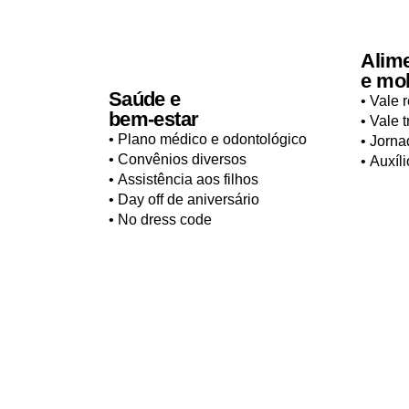
Alim
e mob
Saúde e
• Vale 
bem-estar
• Vale 
• Plano médico e odontológico
• Jorna
• Convênios diversos
• Auxíl
• Assistência aos filhos
• Day off de aniversário
• No dress code