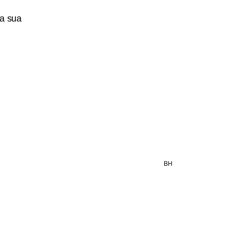
 a sua
PT
BH
Tel:
(31) 3582-4268
Av. dos Bandeirantes, 1678
Mangabeiras, Belo Horizonte/MG
30315-032