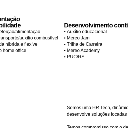
entação
ilidade
Desenvolvimento cont
refeição/alimentação
• Auxílio educacional
transporte/auxílio combustível
• Mereo Jam
da híbrida e flexível
• Trilha de Carreira
io home office
• Mereo Academy
• PUC/RS
Somos uma HR Tech, dinâmica
desenvolve soluções focadas
Temos compromisso com o d