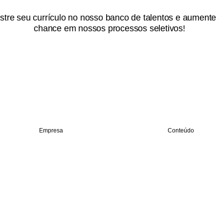
tre seu currículo no nosso banco de talentos e aumente
chance em nossos processos seletivos!
Empresa
Conteúdo
Política de
Sobre
Cases
Privacidade
Contato
Hub de Conteúdo
Segurança da
s
Vagas
Mapa do Site
Informação