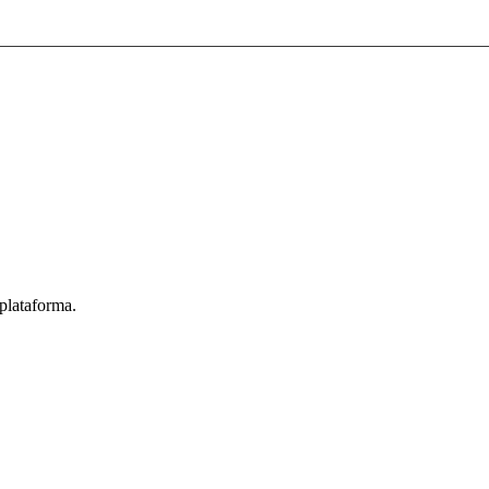
 categoria
Startup
esources.
selecionada
plataforma.