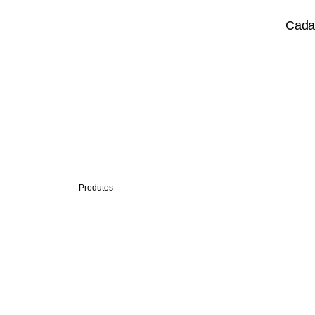
Cadas
Cadastrar no banco de talentos
Produtos
Metas
Pesquisas Digitais
Competências
Sucessão
Remuneração Variável
Gestão de Treinamento
OKR
Estratégia