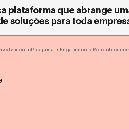
a plataforma que abrange um
de soluções para toda empres
nvolvimento
Pesquisa e Engajamento
Reconhecime
e
a