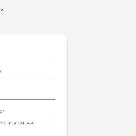
to
plo: (11) 91234-5678