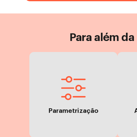
Para além da
sentido pra você.
experiência que faz
jo
plataforma para uma
de 
personalização da
pr
na parametrização e
Com
Parametrização
Acompanhamento próximo