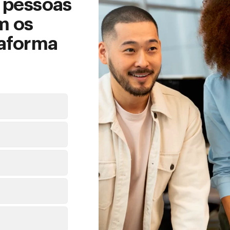
e pessoas
m os
taforma