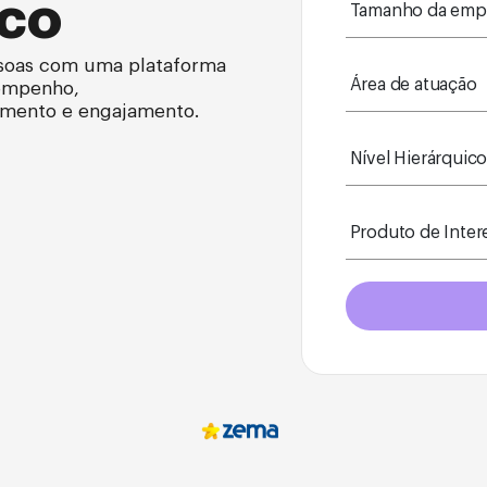
ico
ssoas com uma
plataforma
empenho,
imento e engajamento.