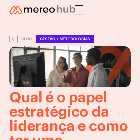
BLOG
GESTÃO + METODOLOGIAS
Qual é o papel
estratégico da
liderança e como