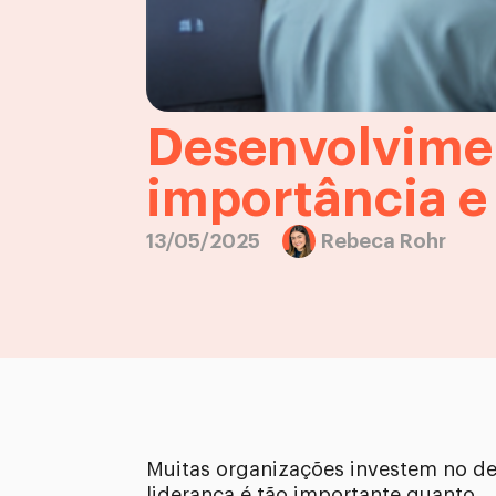
Desenvolvimen
importância 
13/05/2025
Rebeca Rohr
Muitas organizações investem no d
liderança é tão importante quanto.