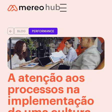
BLOG
PERFORMANCE
A atenção aos
processos na
implementação