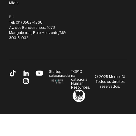
Mídia
BH
Tel:
(31) 3582-4268
Av. dos Bandeirantes, 1678
Mangabeiras, Belo Horizonte/MG
30315-032
Startup
TOP10
selecionada
na
© 2025 Mereo. 😉
categoria
Todos os direitos
Human
reservados.
Resources.