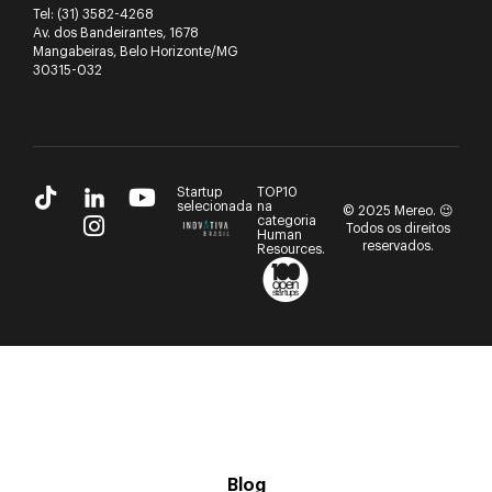
Tel:
(31) 3582-4268
Av. dos Bandeirantes, 1678
Mangabeiras, Belo Horizonte/MG
30315-032
Startup
TOP10
selecionada
na
© 2025 Mereo. 😉
categoria
Todos os direitos
Human
reservados.
Resources.
Blog