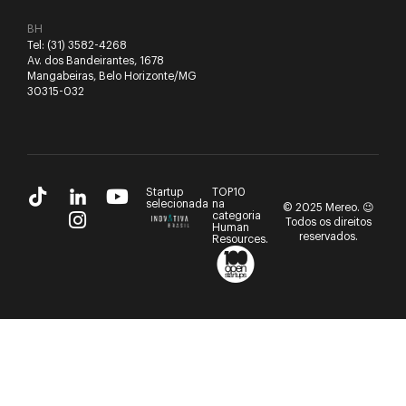
BH
Tel:
(31) 3582-4268
Av. dos Bandeirantes, 1678
Mangabeiras, Belo Horizonte/MG
30315-032
Startup
TOP10
selecionada
na
© 2025 Mereo. 😉
categoria
Todos os direitos
Human
reservados.
Resources.