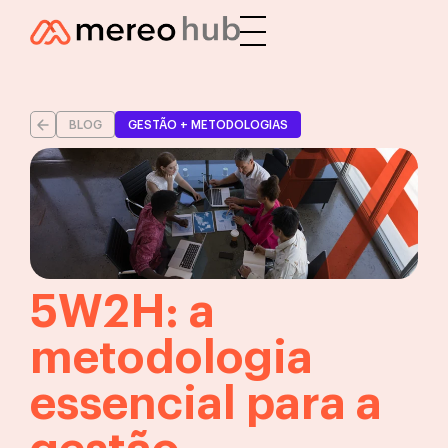
BLOG
GESTÃO + METODOLOGIAS
5W2H: a
metodologia
essencial para a