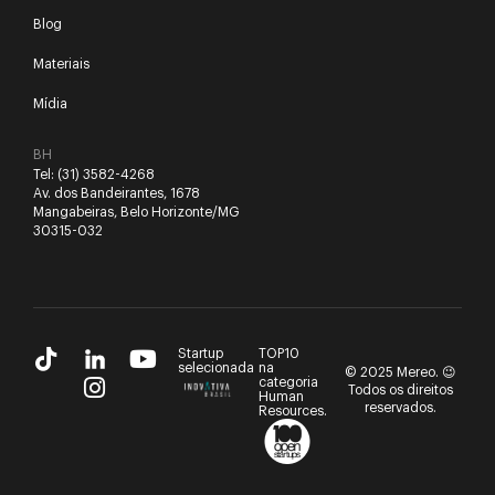
Blog
Materiais
Mídia
BH
Tel:
(31) 3582-4268
Av. dos Bandeirantes, 1678
Mangabeiras, Belo Horizonte/MG
30315-032
Startup
TOP10
selecionada
na
© 2025 Mereo. 😉
categoria
Todos os direitos
Human
reservados.
Resources.