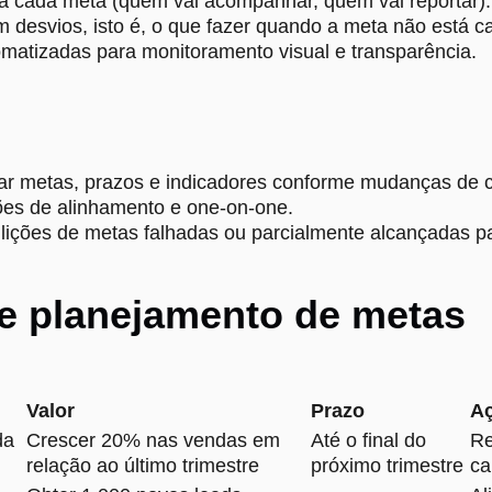
ra cada meta (quem vai acompanhar, quem vai reportar).
m desvios, isto é, o que fazer quando a meta não está
matizadas para monitoramento visual e transparência.
tar metas, prazos e indicadores conforme mudanças de c
ões de alinhamento e one-on-one.
 lições de metas falhadas ou parcialmente alcançadas p
e planejamento de metas
Valor
Prazo
A
da
Crescer 20% nas vendas em
Até o final do
Re
relação ao último trimestre
próximo trimestre
ca