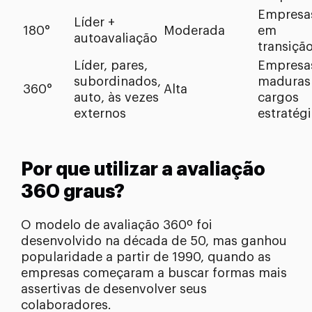
Empresa
Líder +
180°
Moderada
em
autoavaliação
transiçã
Líder, pares,
Empresa
subordinados,
maduras
360°
Alta
auto, às vezes
cargos
externos
estratég
Por que utilizar a avaliação
360 graus?
O modelo de avaliação 360º foi
desenvolvido na década de 50, mas ganhou
popularidade a partir de 1990, quando as
empresas começaram a buscar formas mais
assertivas de desenvolver seus
colaboradores.