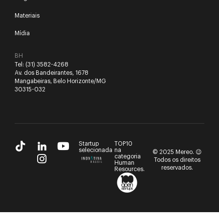
Materiais
Mídia
BH
Tel:
(31) 3582-4268
Av. dos Bandeirantes, 1678
Mangabeiras, Belo Horizonte/MG
30315-032
Startup
TOP10
selecionada
na
© 2025 Mereo. 😉
categoria
Todos os direitos
Human
reservados.
Resources.