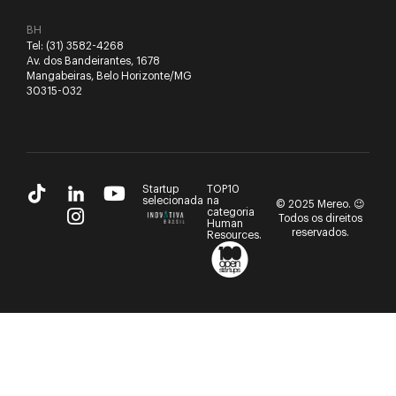
BH
Tel:
(31) 3582-4268
Av. dos Bandeirantes, 1678
Mangabeiras, Belo Horizonte/MG
30315-032
Startup
TOP10
selecionada
na
© 2025 Mereo. 😉
categoria
Todos os direitos
Human
reservados.
Resources.