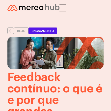
BLOG
ENGAJAMENTO
Feedback
contínuo: o que é
e por que