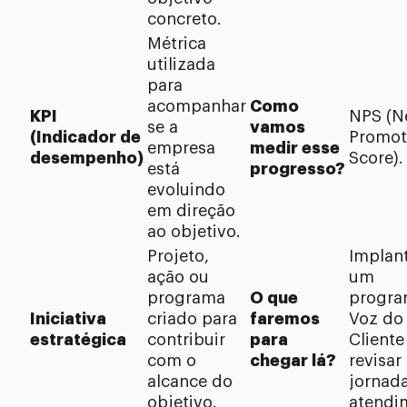
concreto.
Métrica
utilizada
para
acompanhar
Como
KPI
NPS (N
se a
vamos
(Indicador de
Promot
empresa
medir esse
desempenho)
Score).
está
progresso?
evoluindo
em direção
ao objetivo.
Projeto,
Implan
ação ou
um
programa
O que
progra
Iniciativa
criado para
faremos
Voz do
estratégica
contribuir
para
Cliente
com o
chegar lá?
revisar
alcance do
jornad
objetivo.
atendi