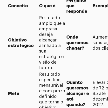
Pergunta
Conceito
O que é
que
Exemp
responde
Resultado
amplo que a
empresa
deseja
Onde
Aument
Objetivo
alcançar,
queremos
satisfa
estratégico
alinhado à
chegar?
dos cli
sua
estratégia e
visão de
futuro.
Resultado
específico,
Quanto
Elevar
mensurável
queremos
de 72 
e com prazo
Meta
alcançar e
85 até
definido
até
dezemb
que torna o
quando?
2027.
objetivo